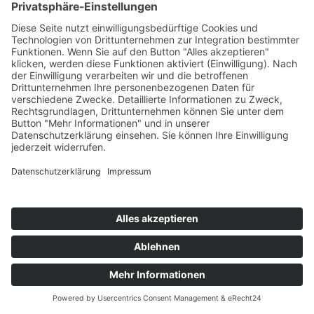
vermarkten.
Geschäftsfelder
Marketing
Webdesign & -entwicklung
Printdesign
Filmproduktion
Audioproduktion
Schulungen
Luftaufnahmen